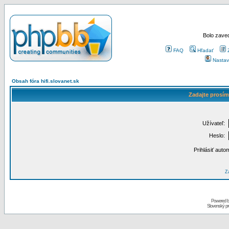
Bolo zaved
FAQ
Hľadať
Nastav
Obsah fóra hifi.slovanet.sk
Zadajte prosím
Užívateľ:
Heslo:
Prihlásiť auto
Za
Powered 
Slovenský p