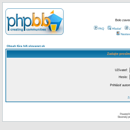
Bolo zaved
FAQ
Hľadať
Nastav
Obsah fóra hifi.slovanet.sk
Zadajte prosím
Užívateľ:
Heslo:
Prihlásiť auto
Za
Powered 
Slovenský p