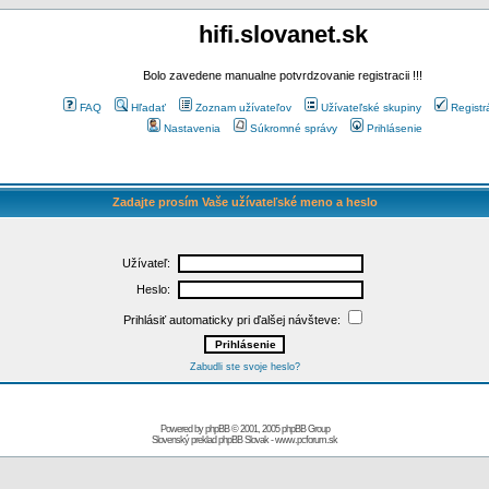
hifi.slovanet.sk
Bolo zavedene manualne potvrdzovanie registracii !!!
FAQ
Hľadať
Zoznam užívateľov
Užívateľské skupiny
Registr
Nastavenia
Súkromné správy
Prihlásenie
Zadajte prosím Vaše užívateľské meno a heslo
Užívateľ:
Heslo:
Prihlásiť automaticky pri ďalšej návšteve:
Zabudli ste svoje heslo?
Powered by
phpBB
© 2001, 2005 phpBB Group
Slovenský preklad
phpBB Slovak
-
www.pcforum.sk