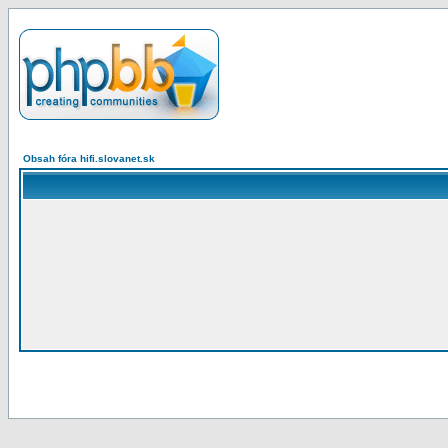
Obsah fóra hifi.slovanet.sk