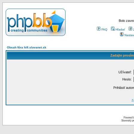
Bolo zaved
FAQ
Hľadať
Nastav
Obsah fóra hifi.slovanet.sk
Zadajte prosím
Užívateľ:
Heslo:
Prihlásiť auto
Za
Powered 
Slovenský p