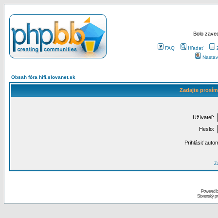
Bolo zaved
FAQ
Hľadať
Nastav
Obsah fóra hifi.slovanet.sk
Zadajte prosím
Užívateľ:
Heslo:
Prihlásiť auto
Za
Powered 
Slovenský p