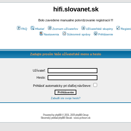
hifi.slovanet.sk
Bolo zavedene manualne potvrdzovanie registracii !!!
FAQ
Hľadať
Zoznam užívateľov
Užívateľské skupiny
Registr
Nastavenia
Súkromné správy
Prihlásenie
Zadajte prosím Vaše užívateľské meno a heslo
Užívateľ:
Heslo:
Prihlásiť automaticky pri ďalšej návšteve:
Zabudli ste svoje heslo?
Powered by
phpBB
© 2001, 2005 phpBB Group
Slovenský preklad
phpBB Slovak
-
www.pcforum.sk