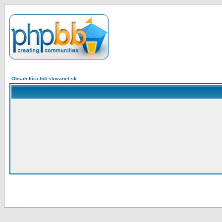
Obsah fóra hifi.slovanet.sk