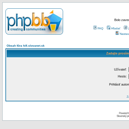
Bolo zaved
FAQ
Hľadať
Nastav
Obsah fóra hifi.slovanet.sk
Zadajte prosím
Užívateľ:
Heslo:
Prihlásiť auto
Za
Powered 
Slovenský p