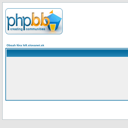
Obsah fóra hifi.slovanet.sk