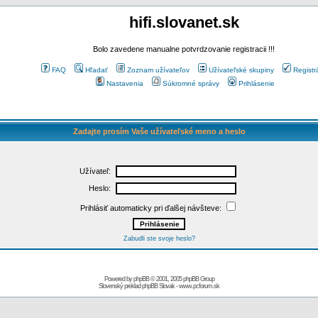
hifi.slovanet.sk
Bolo zavedene manualne potvrdzovanie registracii !!!
FAQ
Hľadať
Zoznam užívateľov
Užívateľské skupiny
Registr
Nastavenia
Súkromné správy
Prihlásenie
Zadajte prosím Vaše užívateľské meno a heslo
Užívateľ:
Heslo:
Prihlásiť automaticky pri ďalšej návšteve:
Zabudli ste svoje heslo?
Powered by
phpBB
© 2001, 2005 phpBB Group
Slovenský preklad
phpBB Slovak
-
www.pcforum.sk