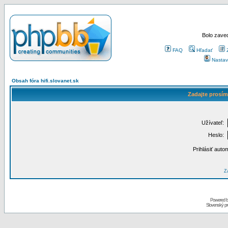
Bolo zaved
FAQ
Hľadať
Nastav
Obsah fóra hifi.slovanet.sk
Zadajte prosím
Užívateľ:
Heslo:
Prihlásiť auto
Za
Powered 
Slovenský p