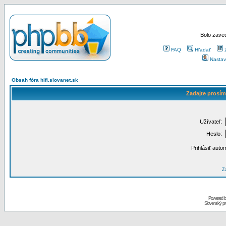
Bolo zaved
FAQ
Hľadať
Nastav
Obsah fóra hifi.slovanet.sk
Zadajte prosím
Užívateľ:
Heslo:
Prihlásiť auto
Za
Powered 
Slovenský p