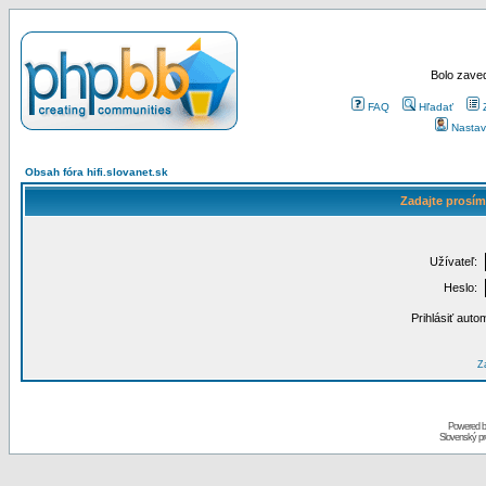
Bolo zaved
FAQ
Hľadať
Nastav
Obsah fóra hifi.slovanet.sk
Zadajte prosím
Užívateľ:
Heslo:
Prihlásiť auto
Za
Powered 
Slovenský p