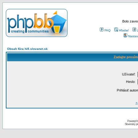
Bolo zaved
FAQ
Hľadať
Nastav
Obsah fóra hifi.slovanet.sk
Zadajte prosím
Užívateľ:
Heslo:
Prihlásiť auto
Za
Powered 
Slovenský p