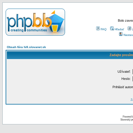
Bolo zaved
FAQ
Hľadať
Nastav
Obsah fóra hifi.slovanet.sk
Zadajte prosím
Užívateľ:
Heslo:
Prihlásiť auto
Za
Powered 
Slovenský p