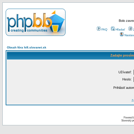
Bolo zaved
FAQ
Hľadať
Nastav
Obsah fóra hifi.slovanet.sk
Zadajte prosím
Užívateľ:
Heslo:
Prihlásiť auto
Za
Powered 
Slovenský p