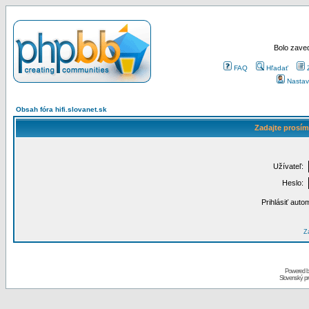
Bolo zaved
FAQ
Hľadať
Nastav
Obsah fóra hifi.slovanet.sk
Zadajte prosím
Užívateľ:
Heslo:
Prihlásiť auto
Za
Powered 
Slovenský p