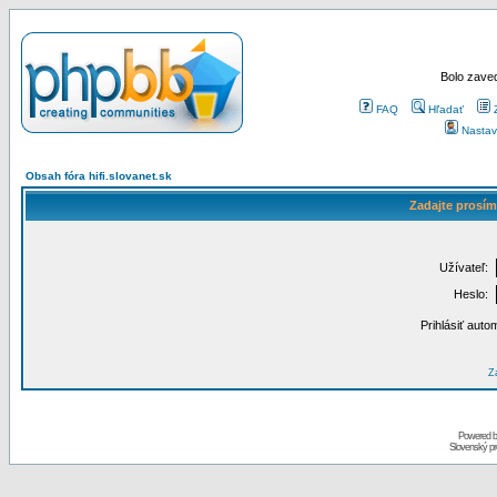
Bolo zaved
FAQ
Hľadať
Nastav
Obsah fóra hifi.slovanet.sk
Zadajte prosím
Užívateľ:
Heslo:
Prihlásiť auto
Za
Powered 
Slovenský p