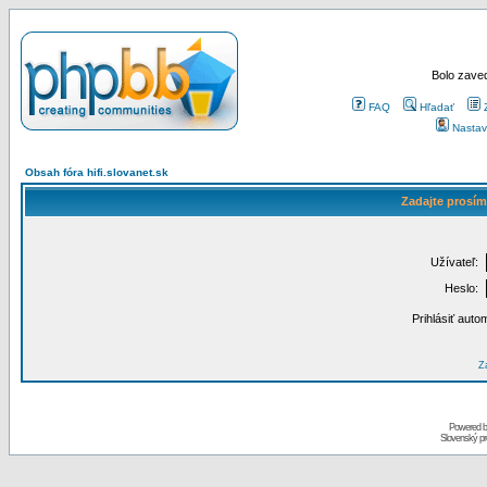
Bolo zaved
FAQ
Hľadať
Nastav
Obsah fóra hifi.slovanet.sk
Zadajte prosím
Užívateľ:
Heslo:
Prihlásiť auto
Za
Powered 
Slovenský p