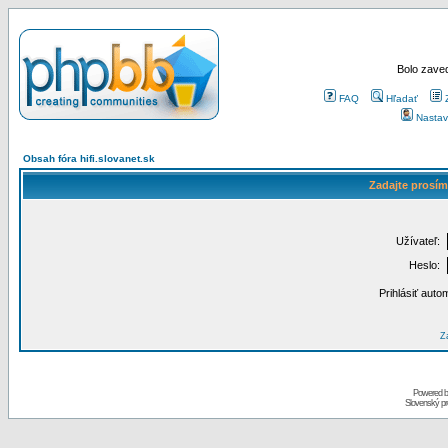
Bolo zaved
FAQ
Hľadať
Nastav
Obsah fóra hifi.slovanet.sk
Zadajte prosím
Užívateľ:
Heslo:
Prihlásiť auto
Za
Powered 
Slovenský p