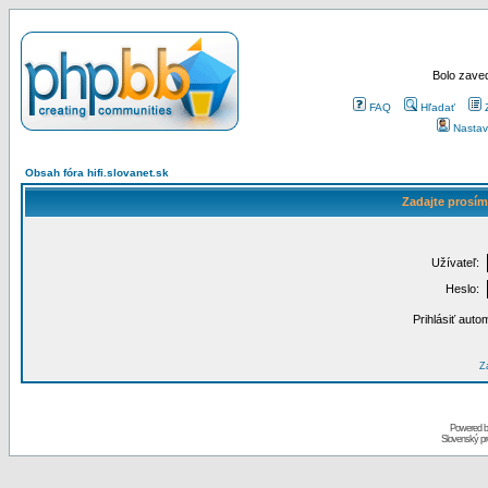
Bolo zaved
FAQ
Hľadať
Nastav
Obsah fóra hifi.slovanet.sk
Zadajte prosím
Užívateľ:
Heslo:
Prihlásiť auto
Za
Powered 
Slovenský p