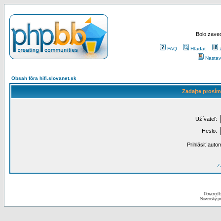
Bolo zaved
FAQ
Hľadať
Nastav
Obsah fóra hifi.slovanet.sk
Zadajte prosím
Užívateľ:
Heslo:
Prihlásiť auto
Za
Powered 
Slovenský p