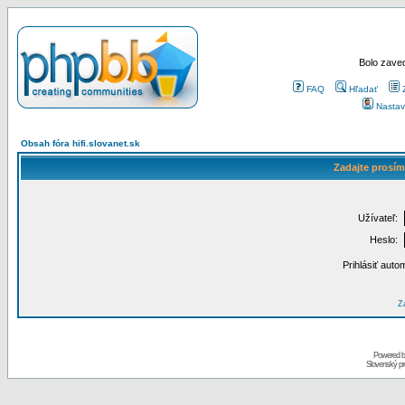
Bolo zaved
FAQ
Hľadať
Nastav
Obsah fóra hifi.slovanet.sk
Zadajte prosím
Užívateľ:
Heslo:
Prihlásiť auto
Za
Powered 
Slovenský p