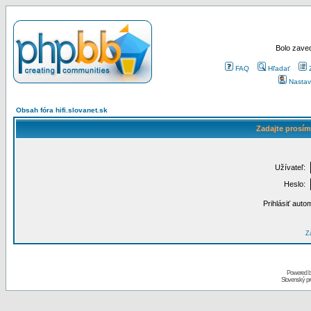
Bolo zaved
FAQ
Hľadať
Nastav
Obsah fóra hifi.slovanet.sk
Zadajte prosím
Užívateľ:
Heslo:
Prihlásiť auto
Za
Powered 
Slovenský p