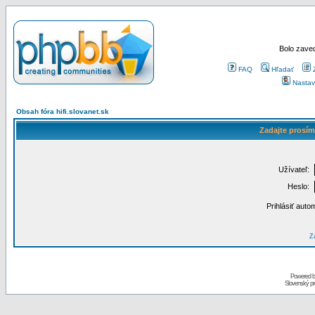
Bolo zaved
FAQ
Hľadať
Nastav
Obsah fóra hifi.slovanet.sk
Zadajte prosím
Užívateľ:
Heslo:
Prihlásiť auto
Za
Powered 
Slovenský p