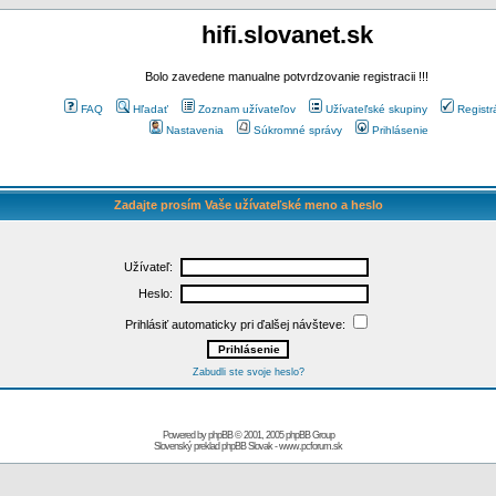
hifi.slovanet.sk
Bolo zavedene manualne potvrdzovanie registracii !!!
FAQ
Hľadať
Zoznam užívateľov
Užívateľské skupiny
Registr
Nastavenia
Súkromné správy
Prihlásenie
Zadajte prosím Vaše užívateľské meno a heslo
Užívateľ:
Heslo:
Prihlásiť automaticky pri ďalšej návšteve:
Zabudli ste svoje heslo?
Powered by
phpBB
© 2001, 2005 phpBB Group
Slovenský preklad
phpBB Slovak
-
www.pcforum.sk