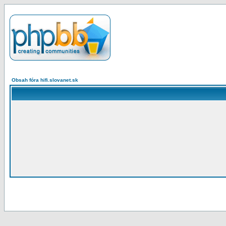
Obsah fóra hifi.slovanet.sk