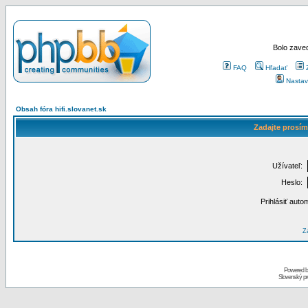
Bolo zaved
FAQ
Hľadať
Nastav
Obsah fóra hifi.slovanet.sk
Zadajte prosím
Užívateľ:
Heslo:
Prihlásiť auto
Za
Powered 
Slovenský p