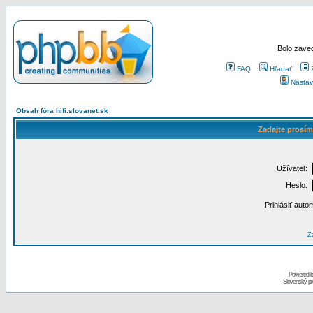
Bolo zaved
FAQ
Hľadať
Nastav
Obsah fóra hifi.slovanet.sk
Zadajte prosím
Užívateľ:
Heslo:
Prihlásiť auto
Za
Powered 
Slovenský p