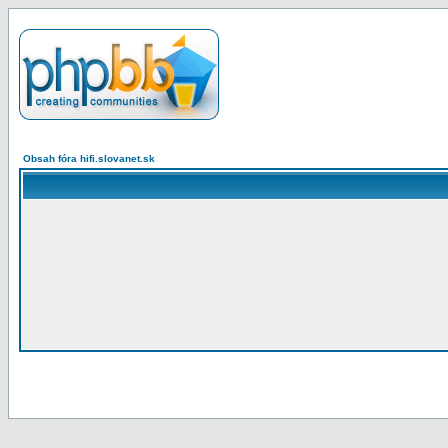
Obsah fóra hifi.slovanet.sk