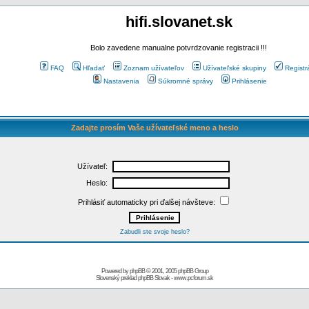
hifi.slovanet.sk
Bolo zavedene manualne potvrdzovanie registracii !!!
FAQ
Hľadať
Zoznam užívateľov
Užívateľské skupiny
Registr
Nastavenia
Súkromné správy
Prihlásenie
Zadajte prosím Vaše užívateľské meno a heslo
Užívateľ:
Heslo:
Prihlásiť automaticky pri ďalšej návšteve:
Zabudli ste svoje heslo?
Powered by
phpBB
© 2001, 2005 phpBB Group
Slovenský preklad
phpBB Slovak
-
www.pcforum.sk