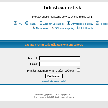
hifi.slovanet.sk
Bolo zavedene manualne potvrdzovanie registracii !!!
FAQ
Hľadať
Zoznam užívateľov
Užívateľské skupiny
Registr
Nastavenia
Súkromné správy
Prihlásenie
Zadajte prosím Vaše užívateľské meno a heslo
Užívateľ:
Heslo:
Prihlásiť automaticky pri ďalšej návšteve:
Zabudli ste svoje heslo?
Powered by
phpBB
© 2001, 2005 phpBB Group
Slovenský preklad
phpBB Slovak
-
www.pcforum.sk