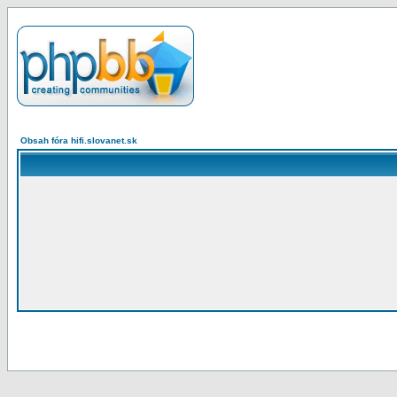
Obsah fóra hifi.slovanet.sk