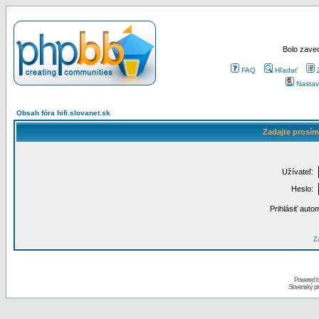
Bolo zaved
FAQ
Hľadať
Nastav
Obsah fóra hifi.slovanet.sk
Zadajte prosím
Užívateľ:
Heslo:
Prihlásiť auto
Za
Powered 
Slovenský p