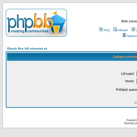
Bolo zaved
FAQ
Hľadať
Nastav
Obsah fóra hifi.slovanet.sk
Zadajte prosím
Užívateľ:
Heslo:
Prihlásiť auto
Za
Powered 
Slovenský p