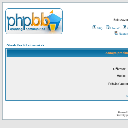
Bolo zaved
FAQ
Hľadať
Nastav
Obsah fóra hifi.slovanet.sk
Zadajte prosím
Užívateľ:
Heslo:
Prihlásiť auto
Za
Powered 
Slovenský p