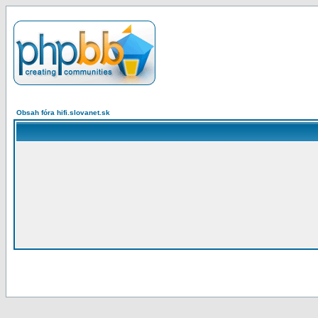
Obsah fóra hifi.slovanet.sk