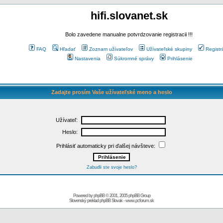
hifi.slovanet.sk
Bolo zavedene manualne potvrdzovanie registracii !!!
FAQ
Hľadať
Zoznam užívateľov
Užívateľské skupiny
Registr
Nastavenia
Súkromné správy
Prihlásenie
Zadajte prosím Vaše užívateľské meno a heslo
Užívateľ:
Heslo:
Prihlásiť automaticky pri ďalšej návšteve:
Zabudli ste svoje heslo?
Powered by
phpBB
© 2001, 2005 phpBB Group
Slovenský preklad
phpBB Slovak
-
www.pcforum.sk