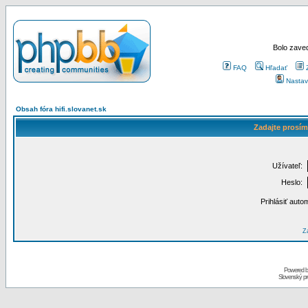
Bolo zaved
FAQ
Hľadať
Nastav
Obsah fóra hifi.slovanet.sk
Zadajte prosím
Užívateľ:
Heslo:
Prihlásiť auto
Za
Powered 
Slovenský p