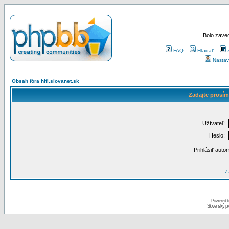
Bolo zaved
FAQ
Hľadať
Nastav
Obsah fóra hifi.slovanet.sk
Zadajte prosím
Užívateľ:
Heslo:
Prihlásiť auto
Za
Powered 
Slovenský p