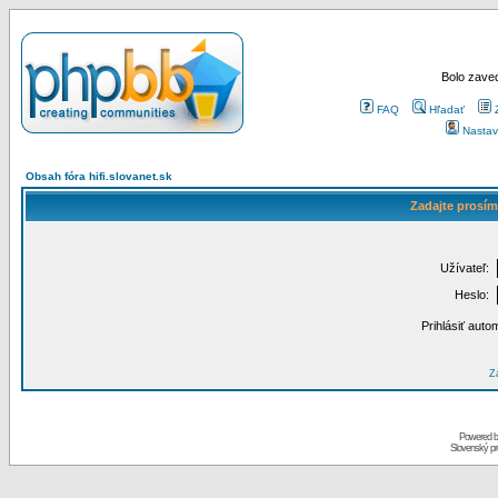
Bolo zaved
FAQ
Hľadať
Nastav
Obsah fóra hifi.slovanet.sk
Zadajte prosím
Užívateľ:
Heslo:
Prihlásiť auto
Za
Powered 
Slovenský p