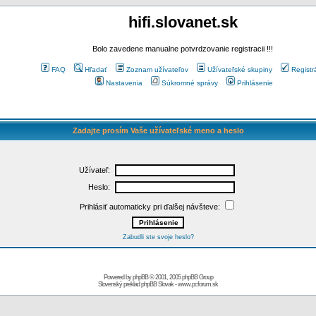
hifi.slovanet.sk
Bolo zavedene manualne potvrdzovanie registracii !!!
FAQ
Hľadať
Zoznam užívateľov
Užívateľské skupiny
Registr
Nastavenia
Súkromné správy
Prihlásenie
Zadajte prosím Vaše užívateľské meno a heslo
Užívateľ:
Heslo:
Prihlásiť automaticky pri ďalšej návšteve:
Zabudli ste svoje heslo?
Powered by
phpBB
© 2001, 2005 phpBB Group
Slovenský preklad
phpBB Slovak
-
www.pcforum.sk