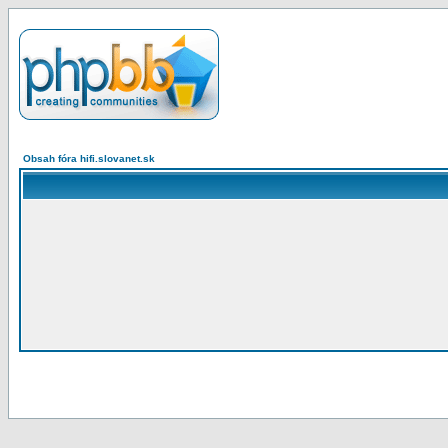
Obsah fóra hifi.slovanet.sk