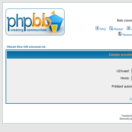
Bolo zaved
FAQ
Hľadať
Nastav
Obsah fóra hifi.slovanet.sk
Zadajte prosím
Užívateľ:
Heslo:
Prihlásiť auto
Za
Powered 
Slovenský p