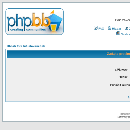
Bolo zaved
FAQ
Hľadať
Nastav
Obsah fóra hifi.slovanet.sk
Zadajte prosím
Užívateľ:
Heslo:
Prihlásiť auto
Za
Powered 
Slovenský p