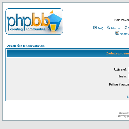
Bolo zaved
FAQ
Hľadať
Nastav
Obsah fóra hifi.slovanet.sk
Zadajte prosím
Užívateľ:
Heslo:
Prihlásiť auto
Za
Powered 
Slovenský p