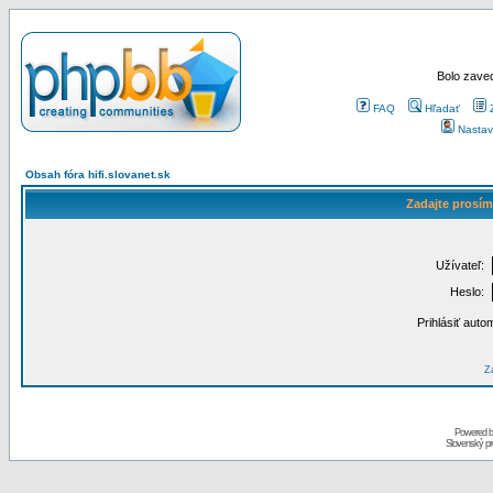
Bolo zaved
FAQ
Hľadať
Nastav
Obsah fóra hifi.slovanet.sk
Zadajte prosím
Užívateľ:
Heslo:
Prihlásiť auto
Za
Powered 
Slovenský p