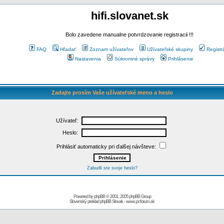
hifi.slovanet.sk
Bolo zavedene manualne potvrdzovanie registracii !!!
FAQ
Hľadať
Zoznam užívateľov
Užívateľské skupiny
Registr
Nastavenia
Súkromné správy
Prihlásenie
Zadajte prosím Vaše užívateľské meno a heslo
Užívateľ:
Heslo:
Prihlásiť automaticky pri ďalšej návšteve:
Zabudli ste svoje heslo?
Powered by
phpBB
© 2001, 2005 phpBB Group
Slovenský preklad
phpBB Slovak
-
www.pcforum.sk