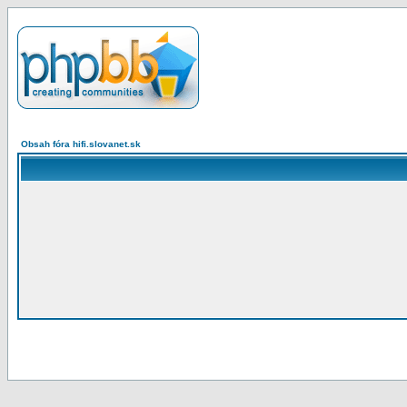
Obsah fóra hifi.slovanet.sk