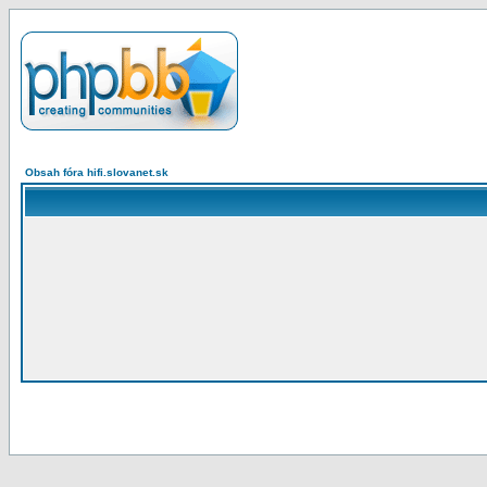
Obsah fóra hifi.slovanet.sk