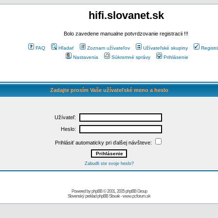
hifi.slovanet.sk
Bolo zavedene manualne potvrdzovanie registracii !!!
FAQ
Hľadať
Zoznam užívateľov
Užívateľské skupiny
Registr
Nastavenia
Súkromné správy
Prihlásenie
Zadajte prosím Vaše užívateľské meno a heslo
Užívateľ:
Heslo:
Prihlásiť automaticky pri ďalšej návšteve:
Zabudli ste svoje heslo?
Powered by
phpBB
© 2001, 2005 phpBB Group
Slovenský preklad
phpBB Slovak
-
www.pcforum.sk