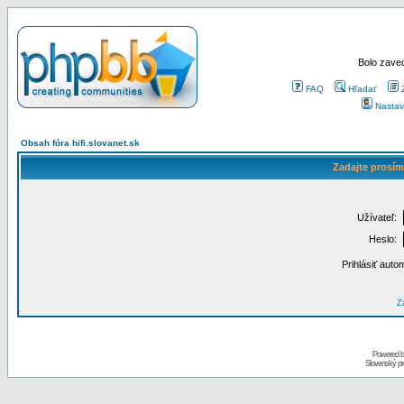
Bolo zaved
FAQ
Hľadať
Nastav
Obsah fóra hifi.slovanet.sk
Zadajte prosím
Užívateľ:
Heslo:
Prihlásiť auto
Za
Powered 
Slovenský p