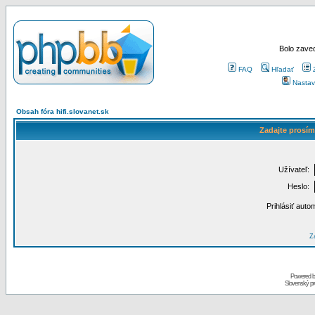
Bolo zaved
FAQ
Hľadať
Nastav
Obsah fóra hifi.slovanet.sk
Zadajte prosím
Užívateľ:
Heslo:
Prihlásiť auto
Za
Powered 
Slovenský p