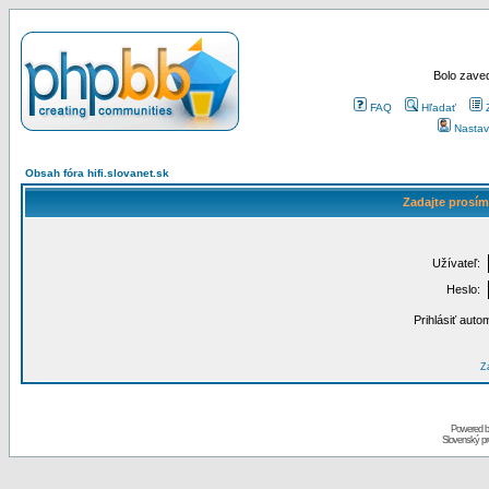
Bolo zaved
FAQ
Hľadať
Nastav
Obsah fóra hifi.slovanet.sk
Zadajte prosím
Užívateľ:
Heslo:
Prihlásiť auto
Za
Powered 
Slovenský p