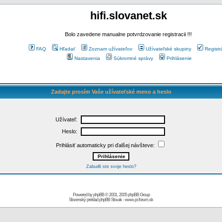
hifi.slovanet.sk
Bolo zavedene manualne potvrdzovanie registracii !!!
FAQ
Hľadať
Zoznam užívateľov
Užívateľské skupiny
Registr
Nastavenia
Súkromné správy
Prihlásenie
Zadajte prosím Vaše užívateľské meno a heslo
Užívateľ:
Heslo:
Prihlásiť automaticky pri ďalšej návšteve:
Zabudli ste svoje heslo?
Powered by
phpBB
© 2001, 2005 phpBB Group
Slovenský preklad
phpBB Slovak
-
www.pcforum.sk