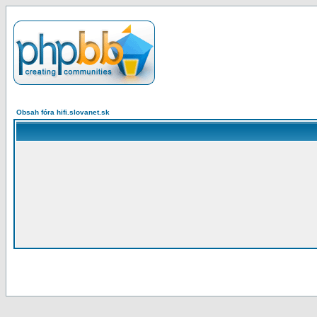
Obsah fóra hifi.slovanet.sk