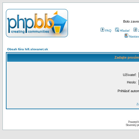
Bolo zaved
FAQ
Hľadať
Nastav
Obsah fóra hifi.slovanet.sk
Zadajte prosím
Užívateľ:
Heslo:
Prihlásiť auto
Za
Powered 
Slovenský p