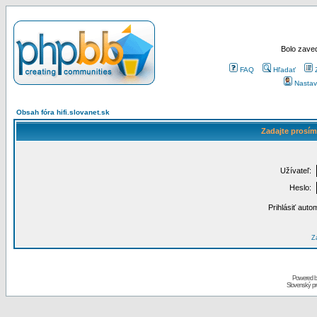
Bolo zaved
FAQ
Hľadať
Nastav
Obsah fóra hifi.slovanet.sk
Zadajte prosím
Užívateľ:
Heslo:
Prihlásiť auto
Za
Powered 
Slovenský p