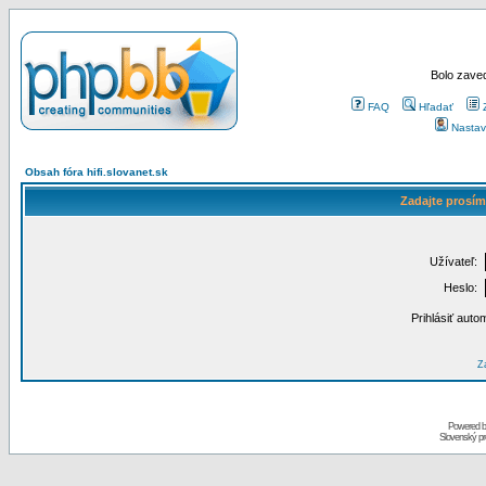
Bolo zaved
FAQ
Hľadať
Nastav
Obsah fóra hifi.slovanet.sk
Zadajte prosím
Užívateľ:
Heslo:
Prihlásiť auto
Za
Powered 
Slovenský p