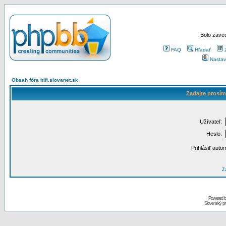
Bolo zaved
FAQ
Hľadať
Nastav
Obsah fóra hifi.slovanet.sk
Zadajte prosím
Užívateľ:
Heslo:
Prihlásiť auto
Za
Powered 
Slovenský p